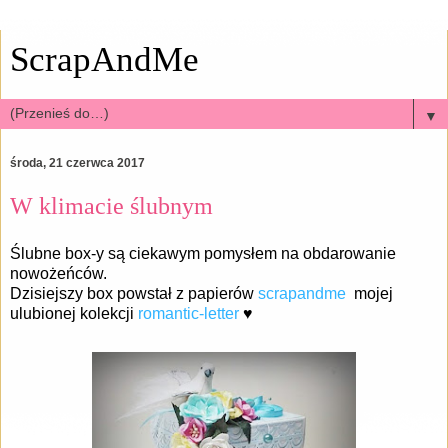
ScrapAndMe
▼
środa, 21 czerwca 2017
W klimacie ślubnym
Ślubne box-y są ciekawym pomysłem na obdarowanie
nowożeńców.
Dzisiejszy box powstał z papierów
scrapandme
mojej
ulubionej kolekcji
romantic-letter
♥