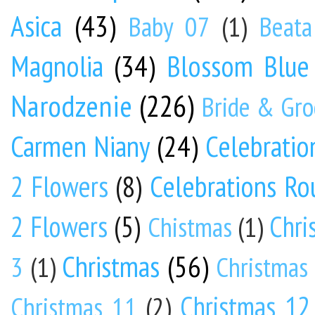
Asica
(43)
Baby 07
(1)
Beata
Magnolia
(34)
Blossom Blue
Narodzenie
(226)
Bride & Gr
Carmen Niany
(24)
Celebratio
Celebrations Ro
2 Flowers
(8)
2 Flowers
(5)
Chri
Chistmas
(1)
Christmas
(56)
3
(1)
Christmas
Christmas 12
Christmas 11
(2)