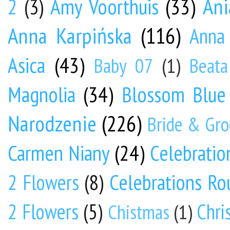
Ani
Amy Voorthuis
(33)
2
(3)
Anna Karpińska
(116)
Anna 
Asica
(43)
Baby 07
(1)
Beata
Magnolia
(34)
Blossom Blue
Narodzenie
(226)
Bride & Gr
Carmen Niany
(24)
Celebratio
Celebrations Ro
2 Flowers
(8)
2 Flowers
(5)
Chri
Chistmas
(1)